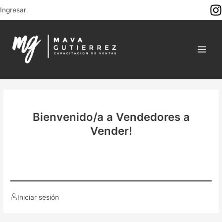
Ir
Ingresar
al
Main
contenido
Menu
Bienvenido/a a Vendedores a
Vender!
Iniciar sesión